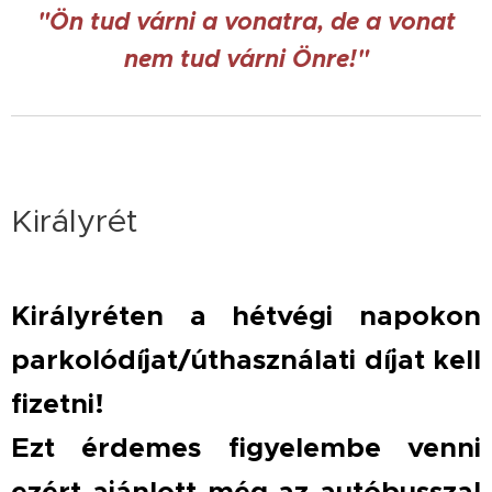
"Ön tud várni a vonatra, de a vonat
nem tud várni Önre!"
Királyrét
Királyréten a hétvégi napokon
parkolódíjat/úthasználati díjat kell
fizetni!
Ezt érdemes figyelembe venni
ezért ajánlott még az autóbusszal