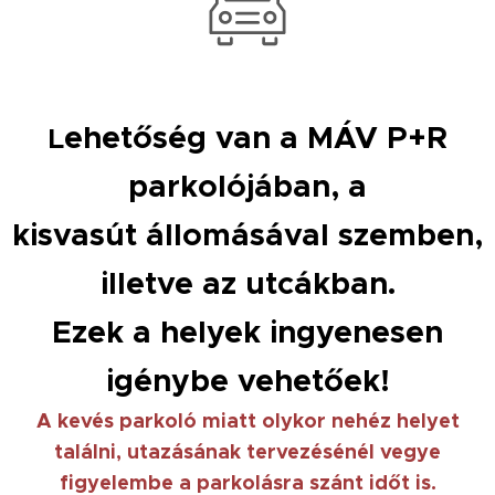
ehetőség van a MÁV P+R
L
parkolójában, a
kisvasút állomásával szemben,
illetve az utcákban.
Ezek a helyek ingyenesen
igénybe vehetőek!
A kevés parkoló miatt olykor nehéz helyet
találni, utazásának tervezésénél vegye
figyelembe a parkolásra szánt időt is.