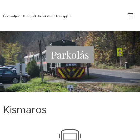
Üdvözöljük a Királyréti Erdei Vasút honlapján!
Parkolás
Kismaros