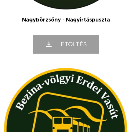
Nagybörzsöny - Nagyirtáspuszta
LETÖLTÉS